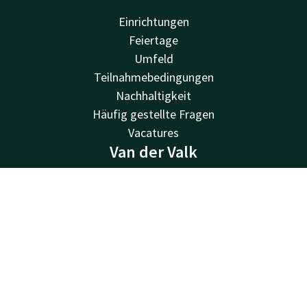
Einrichtungen
Feiertage
Umfeld
Teilnahmebedingungen
Nachhaltigkeit
Häufig gestellte Fragen
Vacatures
Van der Valk
Van der Valk
Kontakt
Account
DE
Valk Deals
Valk Giftcard
Jetzt buchen
Valk Store
Valk Business
Valk Life
Kontakt