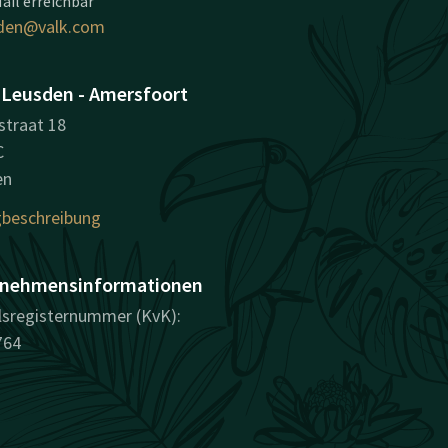
ail erreichbar
den@valk.com
 Leusden - Amersfoort
straat 18
C
en
beschreibung
nehmensinformationen
sregisternummer (KvK):
764