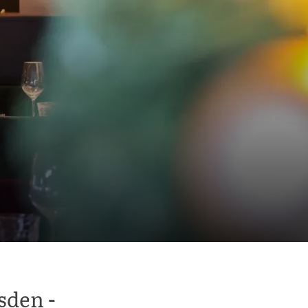
sden -