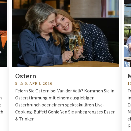
Ostern
M
5. & 6. APRIL 2026
1
Feiern Sie Ostern bei Van der Valk? Kommen Sie in
F
n
Osterstimmung mit einem ausgiebigen
i
e
Osterbrunch oder einem spektakulären Live-
E
ch
Cooking-Buffet! Genießen Sie unbegrenztes Essen
M
& Trinken.
e
K