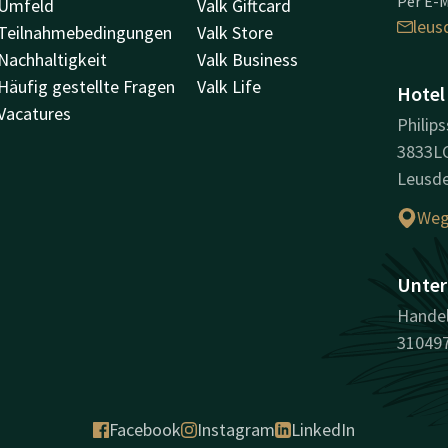
Per E-M
Umfeld
Valk Giftcard
leus
Teilnahmebedingungen
Valk Store
Nachhaltigkeit
Valk Business
Häufig gestellte Fragen
Valk Life
Hotel
Vacatures
Philips
3833L
Leusd
Weg
Unter
Handel
31049
Facebook
Instagram
LinkedIn