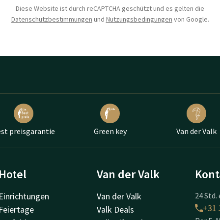
Diese Website ist durch reCAPTCHA geschützt und es gelten die
Datenschutzbestimmungen
und
Nutzungsbedingungen
von Google.
st preisgarantie
Green key
Van der Valk
Hotel
Van der Valk
Kont
Einrichtungen
Van der Valk
24 Std. 
+31 
Feiertage
Valk Deals