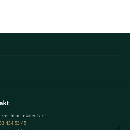
akt
erreichbar, lokaler Tarif
33 434 53 45