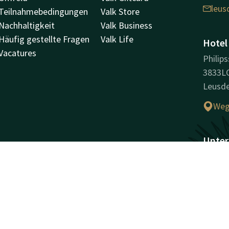
leus
Teilnahmebedingungen
Valk Store
Nachhaltigkeit
Valk Business
Häufig gestellte Fragen
Valk Life
Hotel
Vacatures
Philips
3833L
Leusd
Weg
Unter
Handel
31049
Facebook
Instagram
LinkedIn