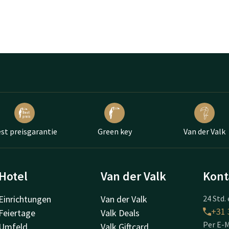
st preisgarantie
Green key
Van der Valk
Hotel
Van der Valk
Kont
Einrichtungen
Van der Valk
24 Std. 
+31 
Feiertage
Valk Deals
Per E-M
Umfeld
Valk Giftcard