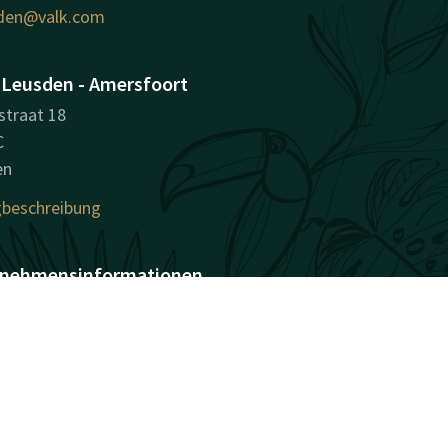
den@valk.com
 Leusden - Amersfoort
straat 18
C
en
beschreibung
nehmensinformationen
sregisternummer (KvK):
764