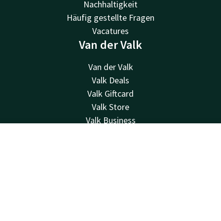
Nachhaltigkeit
Häufig gestellte Fragen
Vacatures
Van der Valk
Van der Valk
Valk Deals
Valk Giftcard
Valk Store
Valk Business
Valk Life
Kontakt
Kontakt
Account
DE
Jetzt buchen
24 Std. erreichbar, lokaler Tarif
+31 33 434 53 45
Per E-Mail erreichbar
leusden@valk.com