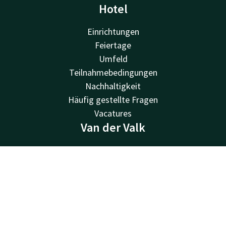
Hotel
Einrichtungen
Feiertage
Umfeld
Teilnahmebedingungen
Nachhaltigkeit
Häufig gestellte Fragen
Vacatures
Van der Valk
Van der Valk
Valk Deals
Kontakt
Account
DE
Valk Giftcard
Valk Store
Jetzt buchen
Valk Business
Valk Life