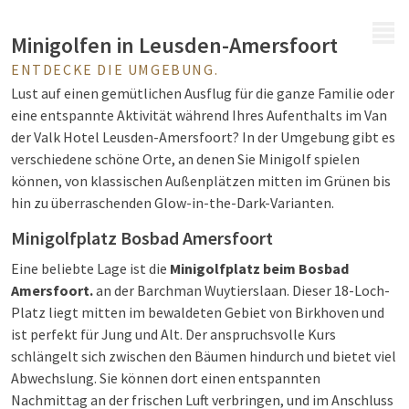
MENÜ
Minigolfen in Leusden-Amersfoort
ENTDECKE DIE UMGEBUNG.
Lust auf einen gemütlichen Ausflug für die ganze Familie oder
eine entspannte Aktivität während Ihres Aufenthalts im Van
der Valk Hotel Leusden-Amersfoort? In der Umgebung gibt es
verschiedene schöne Orte, an denen Sie Minigolf spielen
können, von klassischen Außenplätzen mitten im Grünen bis
hin zu überraschenden Glow-in-the-Dark-Varianten.
Minigolfplatz Bosbad Amersfoort
Eine beliebte Lage ist die
Minigolfplatz beim Bosbad
Amersfoort.
an der Barchman Wuytierslaan. Dieser 18-Loch-
Platz liegt mitten im bewaldeten Gebiet von Birkhoven und
ist perfekt für Jung und Alt. Der anspruchsvolle Kurs
schlängelt sich zwischen den Bäumen hindurch und bietet viel
Abwechslung. Sie können dort einen entspannten
Nachmittag an der frischen Luft verbringen, und im Anschluss