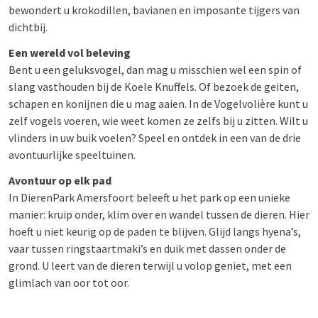
bewondert u krokodillen, bavianen en imposante tijgers van
dichtbij.
Een wereld vol beleving
Bent u een geluksvogel, dan mag u misschien wel een spin of
slang vasthouden bij de Koele Knuffels. Of bezoek de geiten,
schapen en konijnen die u mag aaien. In de Vogelvolière kunt u
zelf vogels voeren, wie weet komen ze zelfs bij u zitten. Wilt u
vlinders in uw buik voelen? Speel en ontdek in een van de drie
avontuurlijke speeltuinen.
Avontuur op elk pad
In DierenPark Amersfoort beleeft u het park op een unieke
manier: kruip onder, klim over en wandel tussen de dieren. Hier
hoeft u niet keurig op de paden te blijven. Glijd langs hyena’s,
vaar tussen ringstaartmaki’s en duik met dassen onder de
grond. U leert van de dieren terwijl u volop geniet, met een
glimlach van oor tot oor.