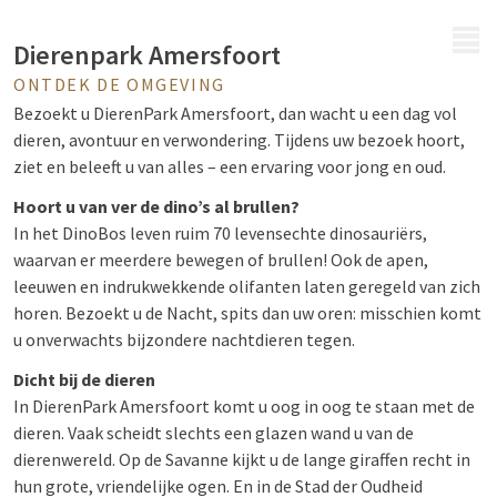
MENÜ
Dierenpark Amersfoort
ONTDEK DE OMGEVING
Bezoekt u DierenPark Amersfoort, dan wacht u een dag vol
dieren, avontuur en verwondering. Tijdens uw bezoek hoort,
ziet en beleeft u van alles – een ervaring voor jong en oud.
Hoort u van ver de dino’s al brullen?
In het DinoBos leven ruim 70 levensechte dinosauriërs,
waarvan er meerdere bewegen of brullen! Ook de apen,
leeuwen en indrukwekkende olifanten laten geregeld van zich
horen. Bezoekt u de Nacht, spits dan uw oren: misschien komt
u onverwachts bijzondere nachtdieren tegen.
Dicht bij de dieren
In DierenPark Amersfoort komt u oog in oog te staan met de
dieren. Vaak scheidt slechts een glazen wand u van de
dierenwereld. Op de Savanne kijkt u de lange giraffen recht in
hun grote, vriendelijke ogen. En in de Stad der Oudheid