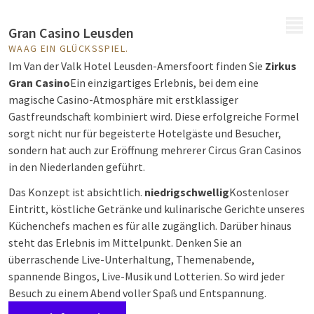
MENÜ
Gran Casino Leusden
WAAG EIN GLÜCKSSPIEL.
Im Van der Valk Hotel Leusden-Amersfoort finden Sie
Zirkus
Gran Casino
Ein einzigartiges Erlebnis, bei dem eine
magische Casino-Atmosphäre mit erstklassiger
Gastfreundschaft kombiniert wird. Diese erfolgreiche Formel
sorgt nicht nur für begeisterte Hotelgäste und Besucher,
sondern hat auch zur Eröffnung mehrerer Circus Gran Casinos
in den Niederlanden geführt.
Das Konzept ist absichtlich.
niedrigschwellig
Kostenloser
Eintritt, köstliche Getränke und kulinarische Gerichte unseres
Küchenchefs machen es für alle zugänglich. Darüber hinaus
steht das Erlebnis im Mittelpunkt. Denken Sie an
überraschende Live-Unterhaltung, Themenabende,
spannende Bingos, Live-Musik und Lotterien. So wird jeder
Besuch zu einem Abend voller Spaß und Entspannung.