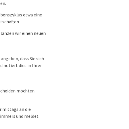
zen.
ebenszyklus etwa eine
tschaften.
pflanzen wir einen neuen
 angeben, dass Sie sich
notiert dies in Ihrer
tscheiden möchten.
r mittags an die
 Zimmers und meldet