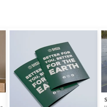
S
on
U