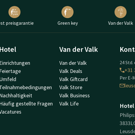
st preisgarantie
Green key
Van der Valk
Hotel
Van der Valk
Kont
Einrichtungen
Van der Valk
24 Std. 
+31 
Feiertage
Valk Deals
Per E-M
Umfeld
Valk Giftcard
leus
Teilnahmebedingungen
Valk Store
Nachhaltigkeit
Valk Business
Häufig gestellte Fragen
Valk Life
Hotel
Vacatures
Philips
3833L
Leusd