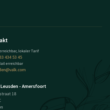
akt
erreichbar, lokaler Tarif
33 434 53 45
ail erreichbar
den@valk.com
 Leusden - Amersfoort
straat 18
C
en