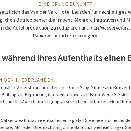
EINE GRÜNE ZUKUNFT
setzt sich das Van der Valk Hotel Leusden für nachhaltiges W
äglichen Betrieb bemerkbar macht. Mehrere Initiativen un
m die Abfallproduktion zu reduzieren und den Wasserverbra
Papierverbrauch zu verringern.
e während Ihres Aufenthalts einen
N DEN NIEDERLANDEN
 Leusden-Amersfoort arbeitet mit Green Stay. Mit diesem Konzept
 Beitrag zur Begrünung der Niederlande zu leisten. Wenn Sie sich 
lts auf die Zwischenreinigung zu verzichten, pflanzen wir in Ih
r Valkenbos-Initiative entscheiden, spielen Sie eine entscheidende 
lkenbos. Mit jeder Übernachtung ohne Handtuchwechsel tragen Sie