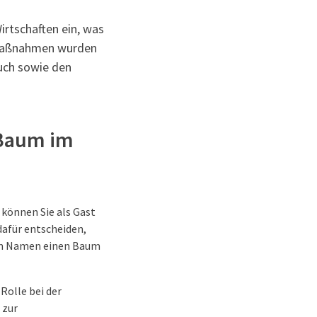
irtschaften ein, was
d Maßnahmen wurden
uch sowie den
 Baum im
 können Sie als Gast
dafür entscheiden,
rem Namen einen Baum
Rolle bei der
 zur