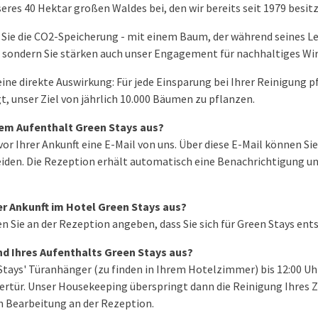
res 40 Hektar großen Waldes bei, den wir bereits seit 1979 besit
 Sie die CO2-Speicherung - mit einem Baum, der während seines L
 sondern Sie stärken auch unser Engagement für nachhaltiges Wir
ine direkte Auswirkung: Für jede Einsparung bei Ihrer Reinigung 
, unser Ziel von jährlich 10.000 Bäumen zu pflanzen.
rem Aufenthalt Green Stays aus?
vor Ihrer Ankunft eine E-Mail von uns. Über diese E-Mail können Sie
iden. Die Rezeption erhält automatisch eine Benachrichtigung und 
rer Ankunft im Hotel Green Stays aus?
 Sie an der Rezeption angeben, dass Sie sich für Green Stays en
d Ihres Aufenthalts Green Stays aus?
Stays' Türanhänger (zu finden in Ihrem Hotelzimmer) bis 12:00 Uh
ertür. Unser Housekeeping überspringt dann die Reinigung Ihres
en Bearbeitung an der Rezeption.