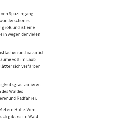
hönen Spaziergang
n wunderschönes
 groß und ist eine
ern wegen der vielen
asflächen und natürlich
Bäume voll im Laub
lätter sich verfärben
gkeitsgrad variieren.
n des Waldes
erer und Radfahrer.
2 Metern Höhe. Vom
uch gibt es im Wald