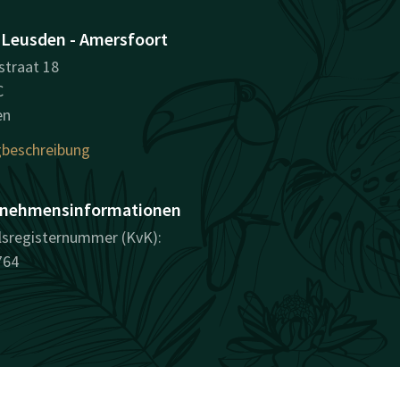
 Leusden - Amersfoort
straat 18
C
en
beschreibung
nehmensinformationen
sregisternummer (KvK):
764