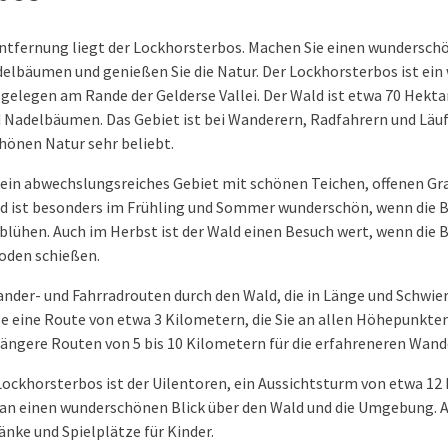
ntfernung liegt der Lockhorsterbos. Machen Sie einen wundersc
elbäumen und genießen Sie die Natur. Der Lockhorsterbos ist ei
gelegen am Rande der Gelderse Vallei. Der Wald ist etwa 70 Hektar
 Nadelbäumen. Das Gebiet ist bei Wanderern, Radfahrern und Läuf
önen Natur sehr beliebt.
 ein abwechslungsreiches Gebiet mit schönen Teichen, offenen Gr
d ist besonders im Frühling und Sommer wunderschön, wenn die 
lühen. Auch im Herbst ist der Wald einen Besuch wert, wenn die B
Boden schießen.
nder- und Fahrradrouten durch den Wald, die in Länge und Schwieri
ise eine Route von etwa 3 Kilometern, die Sie an allen Höhepunkte
längere Routen von 5 bis 10 Kilometern für die erfahreneren Wand
Lockhorsterbos ist der Uilentoren, ein Aussichtsturm von etwa 1
an einen wunderschönen Blick über den Wald und die Umgebung. A
nke und Spielplätze für Kinder.