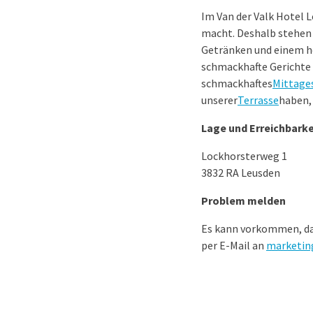
Im Van der Valk Hotel 
macht. Deshalb stehen 
Getränken und einem he
schmackhafte Gerichte m
schmackhaftes
Mittage
unserer
Terrasse
haben,
Lage und Erreichbarke
Lockhorsterweg 1
3832 RA Leusden
Problem melden
Es kann vorkommen, das
per E-Mail an
marketin