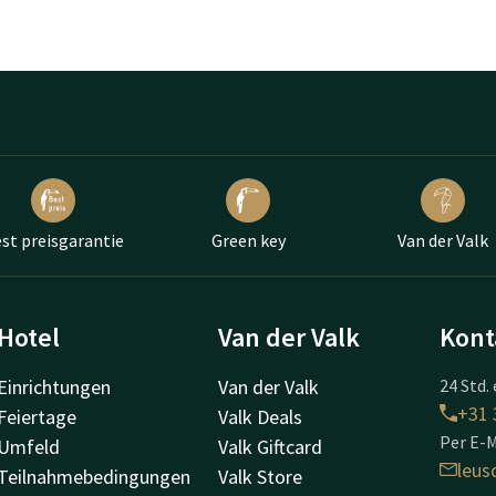
st preisgarantie
Green key
Van der Valk
Hotel
Van der Valk
Kont
Einrichtungen
Van der Valk
24 Std. 
+31 
Feiertage
Valk Deals
Per E-M
Umfeld
Valk Giftcard
leus
Teilnahmebedingungen
Valk Store