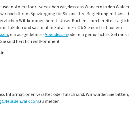
Leusden-Amersfoort verstehen wir, dass das Wandern in den Wälder
wir nach Ihrem Spaziergang für Sie und Ihre Begleitung mit köstl
rzlichen Willkommen bereit. Unser Küchenteam bereitet täglich 
it lokalen und saisonalen Zutaten zu. Ob Sie nun Lust auf ein
ssen
, ein ausgedehntes
Abendessen
oder ein gemütliches Getränk 
 Sie sind herzlich willkommen!
it
s Informationen veraltet oder falsch sind. Wir würden Sie bitte
g@leusden.valk.com
zu melden.