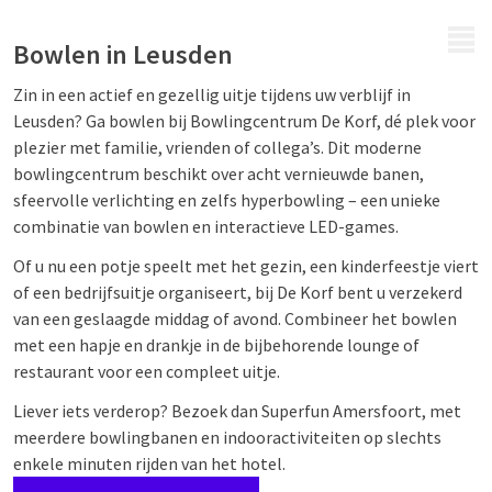
MENU
Bowlen in Leusden
Zin in een actief en gezellig uitje tijdens uw verblijf in
Leusden? Ga bowlen bij Bowlingcentrum De Korf, dé plek voor
plezier met familie, vrienden of collega’s. Dit moderne
bowlingcentrum beschikt over acht vernieuwde banen,
sfeervolle verlichting en zelfs hyperbowling – een unieke
combinatie van bowlen en interactieve LED-games.
Of u nu een potje speelt met het gezin, een kinderfeestje viert
of een bedrijfsuitje organiseert, bij De Korf bent u verzekerd
van een geslaagde middag of avond. Combineer het bowlen
met een hapje en drankje in de bijbehorende lounge of
restaurant voor een compleet uitje.
Liever iets verderop? Bezoek dan Superfun Amersfoort, met
meerdere bowlingbanen en indooractiviteiten op slechts
enkele minuten rijden van het hotel.