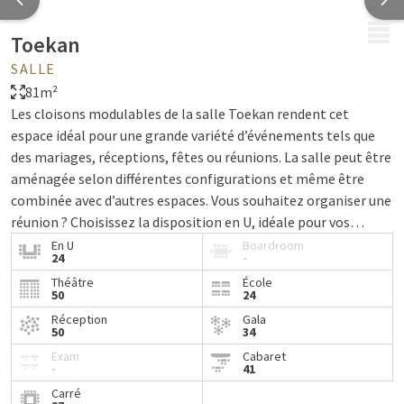
MENU
Toekan
SALLE
81m²
Les cloisons modulables de la salle Toekan rendent cet
espace idéal pour une grande variété d’événements tels que
des mariages, réceptions, fêtes ou réunions. La salle peut être
aménagée selon différentes configurations et même être
combinée avec d’autres espaces. Vous souhaitez organiser une
réunion ? Choisissez la disposition en U, idéale pour vos
rencontres professionnelles. La salle bénéficie également
En U
Boardroom
24
-
d’une belle lumière naturelle, d’un grand balcon et de rideaux
Théâtre
École
occultants. Ainsi, la salle Toekan est entièrement équipée
50
24
afin que vous puissiez vous concentrer pleinement sur votre
Réception
Gala
événement.
50
34
Exam
Cabaret
-
41
Carré