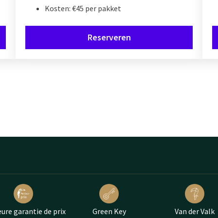
Kosten: €45 per pakket
Reserveren
eure garantie de prix
Green Key
Van der Valk