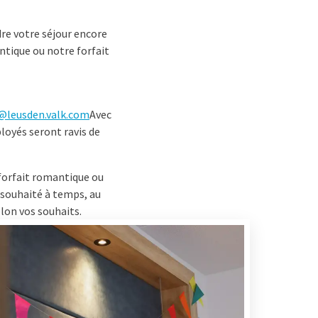
re votre séjour encore
ntique ou notre forfait
@leusden.valk.com
Avec
loyés seront ravis de
forfait romantique ou
t souhaité à temps, au
elon vos souhaits.