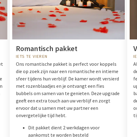
Romantisch pakket
V
IETS TE VIEREN
I
et
Ons romantische pakket is perfect voor koppels
A
die op zoek zijn naar een romantische en intieme
d
te
sfeer tijdens hun verblijf. De kamer wordt versierd
f
en
met rozenblaadjes en je ontvangt een fles
u
n
bubbels om samen van te genieten. Deze upgrade
b
geeft een extra touch aan uw verblijf en zorgt
d
ervoor dat u samen met uw partner een
o
onvergetelijke tijd hebt.
ti
Dit pakket dient 2 werkdagen voor
aankomst te worden besteld