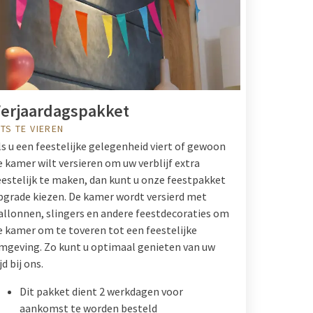
erjaardagspakket
ETS TE VIEREN
ls u een feestelijke gelegenheid viert of gewoon
e kamer wilt versieren om uw verblijf extra
eestelijk te maken, dan kunt u onze feestpakket
pgrade kiezen. De kamer wordt versierd met
allonnen, slingers en andere feestdecoraties om
e kamer om te toveren tot een feestelijke
mgeving. Zo kunt u optimaal genieten van uw
jd bij ons.
Dit pakket dient 2 werkdagen voor
aankomst te worden besteld