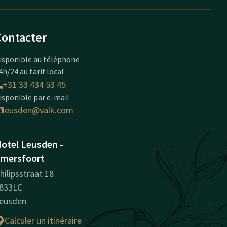
Contacter
isponible au téléphone
4h/24 au tarif local
+31 33 434 53 45
isponible par e-mail
leusden@valk.com
otel Leusden -
mersfoort
hilipsstraat 18
833LC
eusden
Calculer un itinéraire