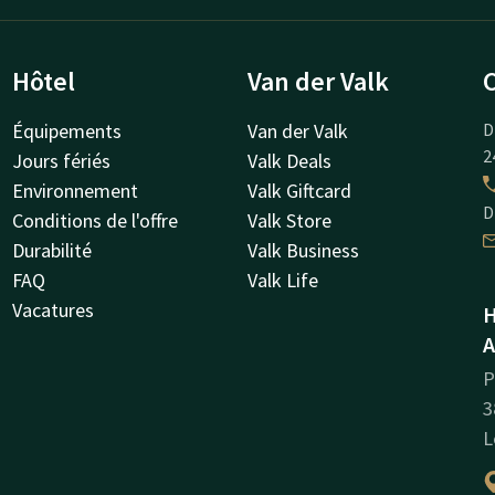
Hôtel
Van der Valk
Équipements
Van der Valk
D
2
Jours fériés
Valk Deals
Environnement
Valk Giftcard
D
Conditions de l'offre
Valk Store
Durabilité
Valk Business
FAQ
Valk Life
Vacatures
H
A
P
3
L