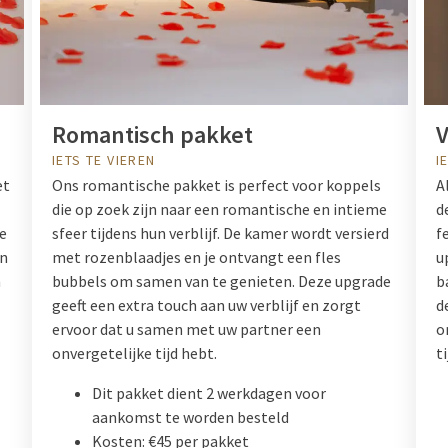
Romantisch pakket
V
IETS TE VIEREN
I
et
Ons romantische pakket is perfect voor koppels
A
die op zoek zijn naar een romantische en intieme
d
te
sfeer tijdens hun verblijf. De kamer wordt versierd
f
en
met rozenblaadjes en je ontvangt een fles
u
n
bubbels om samen van te genieten. Deze upgrade
b
geeft een extra touch aan uw verblijf en zorgt
d
ervoor dat u samen met uw partner een
o
onvergetelijke tijd hebt.
ti
Dit pakket dient 2 werkdagen voor
aankomst te worden besteld
Kosten: €45 per pakket