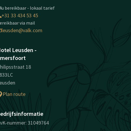
4u bereikbaar - lokaal tarief
+31 33 434 53 45
ereikbaar via mail
leusden@valk.com
otel Leusden -
mersfoort
hilipsstraat 18
833LC
eusden
Plan route
edrijfsinformatie
vK-nummer: 31049764