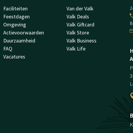
Faciliteiten
Van der Valk
2
Feestdagen
Valk Deals
B
Omgeving
Valk Giftcard
Actievoorwaarden
Valk Store
Duurzaamheid
Valk Business
FAQ
Valk Life
H
Vacatures
A
P
3
L
B
K