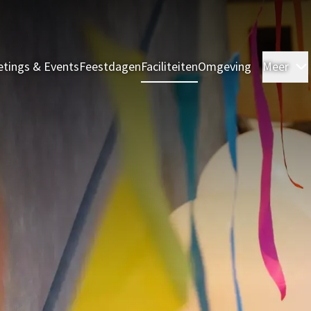
tings & Events
Feestdagen
Faciliteiten
Omgeving
Meer