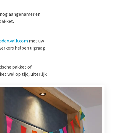
jf nog aangenamer en
pakket.
sden.valk.com
met uw
werkers helpen u graag
ische pakket of
t wel op tijd, uiterlijk