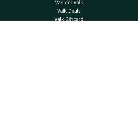
Van der Valk
Valk Deals
Valk Giftcard
Valk Store
Contact
Account
NL
Valk Business
Valk Life
Boek nu
Contact
24u bereikbaar - lokaal tarief
+31 33 434 53 45
Bereikbaar via mail
leusden@valk.com
Hotel Leusden - Amersfoort
Philipsstraat 18
3833LC
Leusden