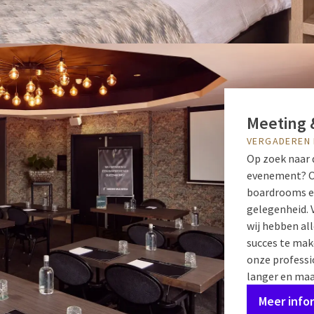
Meeting 
VERGADEREN 
Op zoek naar 
evenement? On
boardrooms en
gelegenheid. 
wij hebben al
succes te mak
onze professio
langer en maa
Meer info