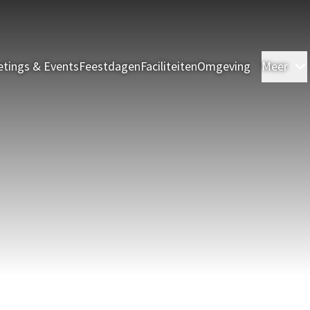
tings & Events
Feestdagen
Faciliteiten
Omgeving
Meer