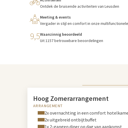
Activiteiten
Ontdek de bruisende activiteiten van Leusden
Meeting & events
Vergader in stijl en comfort in onze multifunctionel
9,5
Waanzinnig beoordeeld
Uit 1157 betrouwbare beoordelingen
Hoog Zomerarrangement
ARRANGEMENT
2x overnachting in een comfort hotelkam
2x uitgebreid ontbijtbuffet
1x 2-gangen diner op dag van aankomst