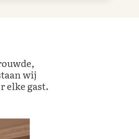
trouwde,
staan wij
 elke gast.