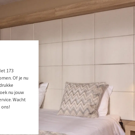
Met 173
men. Of je nu
 drukke
Boek nu jouw
ervice. Wacht
 ons!