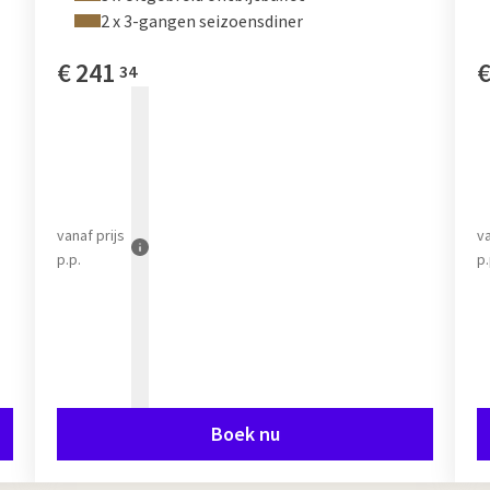
2 x 3-gangen seizoensdiner
€
241
34
vanaf
prijs
v
p.p.
p.
Boek nu