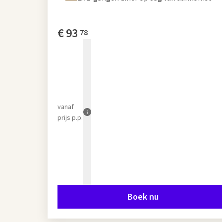
€
93
78
vanaf
prijs p.p.
Boek nu