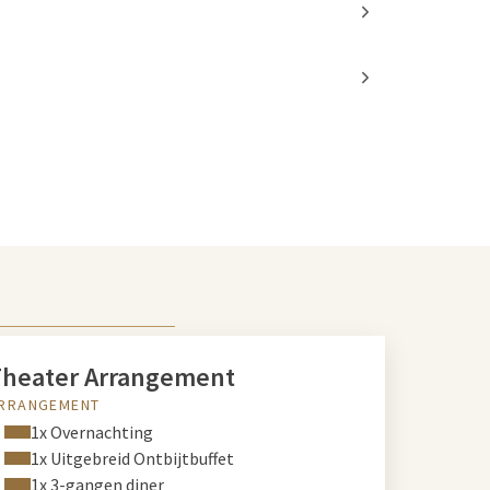
heater Arrangement
RRANGEMENT
1x Overnachting
1x Uitgebreid Ontbijtbuffet
1x 3-gangen diner