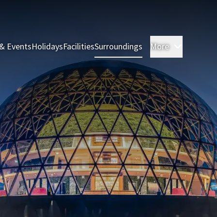
& Events
Holidays
Facilities
Surroundings
More
Rooms & 