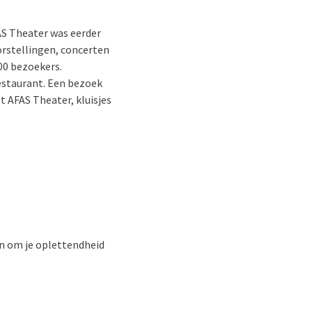
AS Theater was eerder
oorstellingen, concerten
00 bezoekers.
estaurant. Een bezoek
et AFAS Theater, kluisjes
en om je oplettendheid