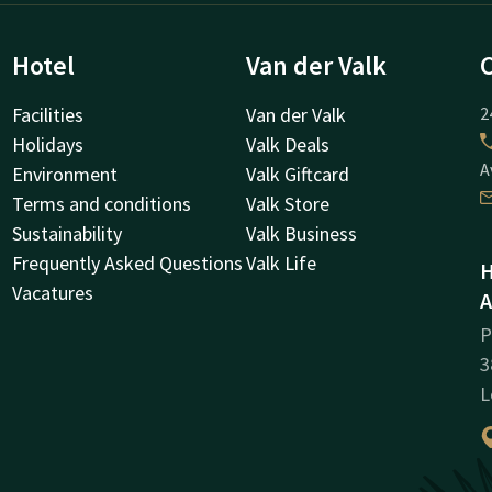
Hotel
Van der Valk
Facilities
Van der Valk
2
Holidays
Valk Deals
A
Environment
Valk Giftcard
Terms and conditions
Valk Store
Sustainability
Valk Business
Frequently Asked Questions
Valk Life
H
Vacatures
A
P
3
L