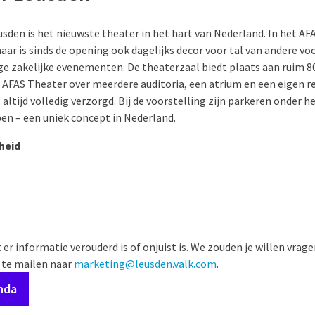
sden is het nieuwste theater in het hart van Nederland. In het AF
maar is sinds de opening ook dagelijks decor voor tal van andere v
ige zakelijke evenementen. De theaterzaal biedt plaats aan ruim 8
 AFAS Theater over meerdere auditoria, een atrium en een eigen r
altijd volledig verzorgd. Bij de voorstelling zijn parkeren onder h
en – een uniek concept in Nederland.
heid
r informatie verouderd is of onjuist is. We zouden je willen vrag
 te mailen naar
marketing@leusden.valk.com
.
enda