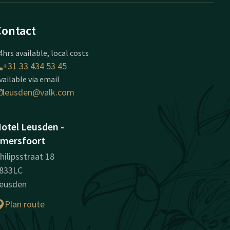
Contact
4hrs available, local costs
+31 33 434 53 45
vailable via email
leusden@valk.com
otel Leusden -
mersfoort
hilipsstraat 18
833LC
eusden
Plan route