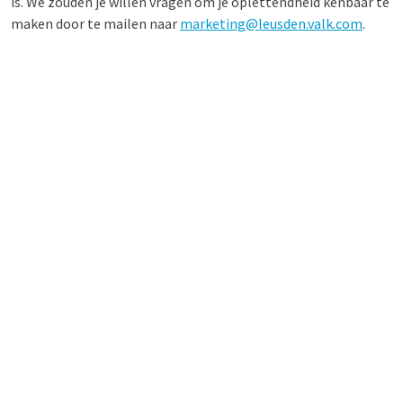
is. We zouden je willen vragen om je oplettendheid kenbaar te
maken door te mailen naar
marketing@leusden.valk.com
.