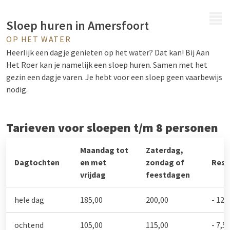
MENU
Sloep huren in Amersfoort
OP HET WATER
Heerlijk een dagje genieten op het water? Dat kan! Bij Aan
Het Roer kan je namelijk een sloep huren. Samen met het
gezin een dagje varen. Je hebt voor een sloep geen vaarbewijs
nodig.
Tarieven voor sloepen t/m 8 personen
Maandag tot
Zaterdag,
Dagtochten
en met
zondag of
Rese
vrijdag
feestdagen
hele dag
185,00
200,00
- 12,
ochtend
105,00
115,00
- 7,5