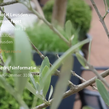
otel Leusden -
mersfoort
hilipsstraat 18
833LC
eusden
Plan route
edrijfsinformatie
vK-nummer: 31049764