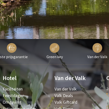
ste prijsgarantie
Green key
Van der Valk
Hotel
Van der Valk
Faciliteiten
Van der Valk
2
Feestdagen
Valk Deals
B
Omgeving
Valk Giftcard
Actievoorwaarden
Valk Store