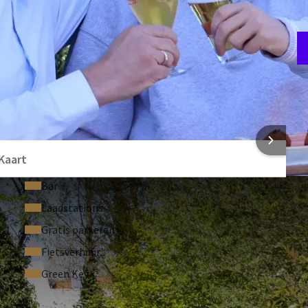
rand Casino
W
1
 INFORMATIE
Kaart
Bar
Laadstations
Gratis parkeren
Fietsverhuur
Green Key