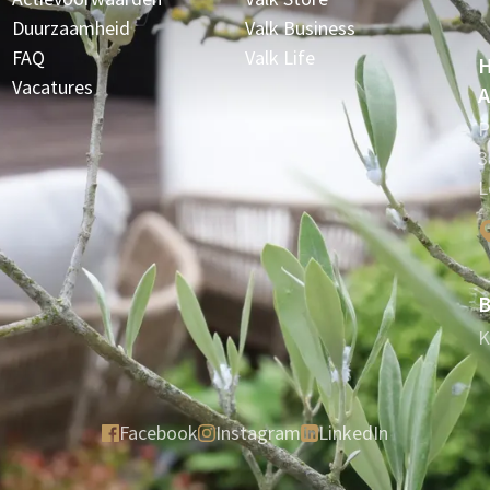
Duurzaamheid
Valk Business
FAQ
Valk Life
H
Vacatures
A
P
3
L
B
K
Facebook
Instagram
LinkedIn