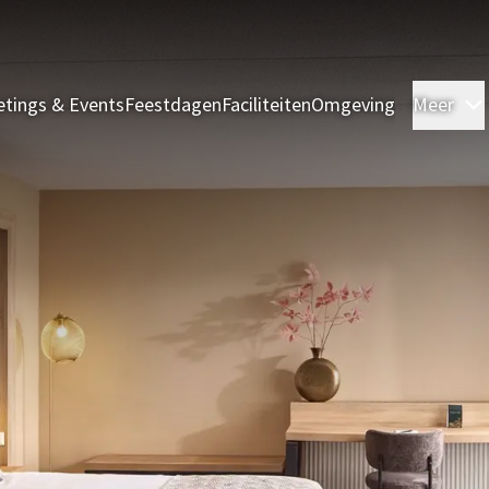
tings & Events
Feestdagen
Faciliteiten
Omgeving
Meer