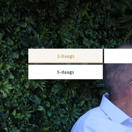
ARRANGEMENT
Nog even genieten heerlijk genieten van de aangen
het zomer Arrangement ideaal voor u. Met dit arra
hotelovernachting, het uitgebreide ontbijtbuffet 
Wat dacht u van een
fiets
- of
wandeltocht
, culture
KIES U
ontspannen.
2-Daags
Klinkt dit als muziek in de oren? Dan is het Na Zom
moeite waard.
5-daags
Bekijk onze
arrangementenkaart
Dit arrangement is inclusief:
1x Overnachting
1x Uitgebreid Live Cooking Ontbijtbuffet
1x 3-Gangen diner
Gratis Fiets/Wandelroutes
Gratis Parkeergeledenheid