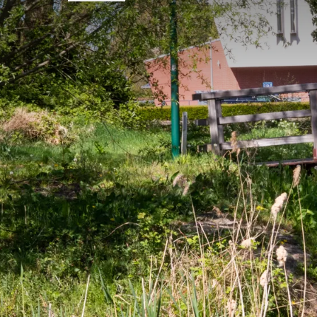
VEELGE
Voorwaarden van arrangement
Alle arrangementen zijn op basis van
De tarieven zijn per persoon, gebasee
Er geldt een toeslag voor eenpersoo