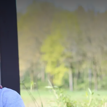
naf
ijs p.p.
Kamerindeling
1 kamer, 2 personen
Arrangement
2-Daags