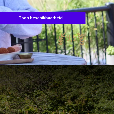
Verblijfsperiode
Data kiezen
Toon beschikbaarheid
9,5
aanzinnig
.143 reviews