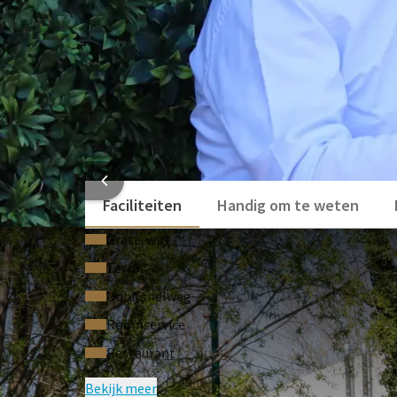
Gratis Toegang tot de Fitness en Circus G
HOTEL
Faciliteiten
Handig om te weten
Gratis wifi
Terras
Nabij snelweg
Roomservice
Restaurant
Bekijk meer