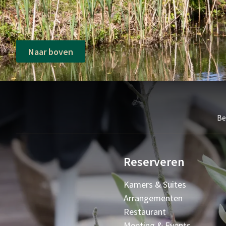
Naar boven
Be
Reserveren
Kamers & Suites
Arrangementen
Restaurant
Meeting & Events