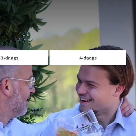
ame temperaturen en er nog even lekker tussenuit, dan is
ngement kunt u genieten van een heerlijke
en een driegangenmenu in ons restaurant.
le uitstapjes, winkelen, heerlijk dineren of gewoon even
va
W ARRANGEMENT
pr
3-daags
4-daags
erarrangement met een verblijf in ons hotels zeker de