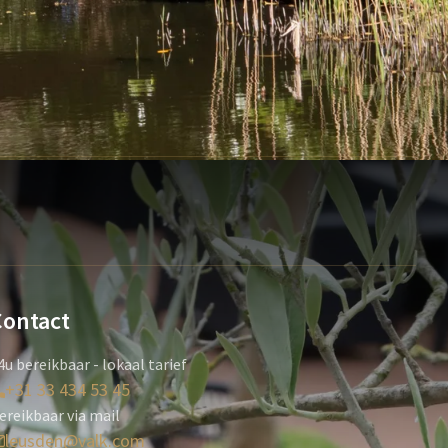
Contact
4u bereikbaar - lokaal tarief
+31 33 434 53 45
ereikbaar via mail
leusden@valk.com