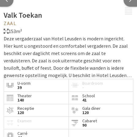
MENU
Valk Toekan
ZAAL
153m²
Deze vergaderzaal van Hotel Leusden is modern ingericht.
Hier kunt u ongestoord en comfortabel vergaderen. De zaal
beschikt over daglicht met screens om de zaal te
verduisteren. De zaal is ook uitermate geschikt voor een
bruiloft, buffet of feest. Door de flexibele wanden is iedere
gewenste opstelling mogelijk. U beschikt in Hotel Leusden
over gratis wireless internet.
U-vorm
Boardroom
39
-
Theater
School
140
41
Receptie
Gala diner
120
120
Examen
Cabaret
-
90
Carré